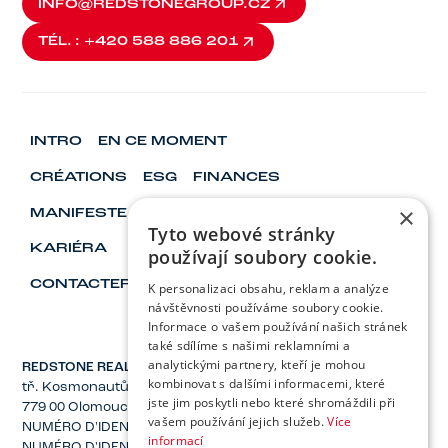
INFO@REDSTONEGROUP.CZ
INFO@REDSTONEGROUP.CZ
TÉL. : +420 588 886 201
TÉL. : +420 588 886 201
INTRO
EN CE MOMENT
CRÉATIONS
ESG
FINANCES
×
MANIFESTE
VISIONNAIRES ET LEADERS
Tyto webové stránky
KARIÉRA
používají soubory cookie.
CONTACTER
K personalizaci obsahu, reklam a analýze
návštěvnosti používáme soubory cookie.
Informace o vašem používání našich stránek
také sdílíme s našimi reklamními a
analytickými partnery, kteří je mohou
REDSTONE REAL ESTATE, Inc.
kombinovat s dalšími informacemi, které
tř. Kosmonautů 1221/2a
jste jim poskytli nebo které shromáždili při
779 00 Olomouc
vašem používání jejich služeb.
Více
NUMÉRO D'IDENTIFICATION : 04137582
informací
NUMÉRO D'IDENTIFICATION FISCALE : CZ04137582