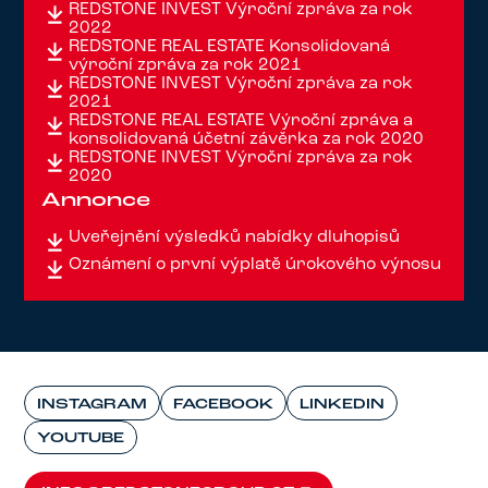
REDSTONE INVEST Výroční zpráva za rok
2022
REDSTONE REAL ESTATE Konsolidovaná
výroční zpráva za rok 2021
REDSTONE INVEST Výroční zpráva za rok
2021
REDSTONE REAL ESTATE Výroční zpráva a
konsolidovaná účetní závěrka za rok 2020
REDSTONE INVEST Výroční zpráva za rok
2020
Annonce
Uveřejnění výsledků nabídky dluhopisů
Oznámení o první výplatě úrokového výnosu
INSTAGRAM
FACEBOOK
LINKEDIN
YOUTUBE