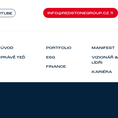
INFO@REDSTONEGROUP.CZ
UTUBE
INFO@REDSTONEGROUP.CZ
ÚVOD
PORTFOLIO
MANIFEST
PRÁVĚ TEĎ
ESG
VIZIONÁŘ &
LÍDŘI
FINANCE
KARIÉRA