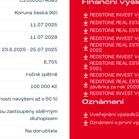
CZ0003574063
Finanční výs
Koruna česká (Kč)
REDSTONE INVEST Vý
REDSTONE REAL ESTA
11.07.2025
REDSTONE REAL ESTA
11.07.2028
REDSTONE INVEST Vý
REDSTONE REAL ESTAT
23.6.2025 - 25.07.2025
2022
REDSTONE INVEST Vý
6,75%
REDSTONE REAL ESTAT
2021
ročně zpětně
REDSTONE INVEST Vý
REDSTONE REAL ESTAT
100 000 Kč
závěrka za rok 202
REDSTONE INVEST Vý
ostí navýšení až o 50 %)
Oznámení
jsou zastoupeny sběrným
Uveřejnění výsledků
dluhopisem
Oznámení o první vý
Na doručitele