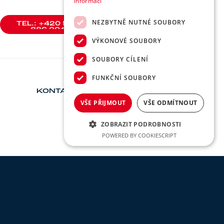
informací
NEZBYTNĚ NUTNÉ SOUBORY
TEL.: +420 588
886 201
TEL.: +420 588
VÝKONOVÉ SOUBORY
886 201
SOUBORY CÍLENÍ
FUNKČNÍ SOUBORY
KONTAKT
VŠE PŘIJMOUT
VŠE ODMÍTNOUT
ZOBRAZIT PODROBNOSTI
POWERED BY COOKIESCRIPT