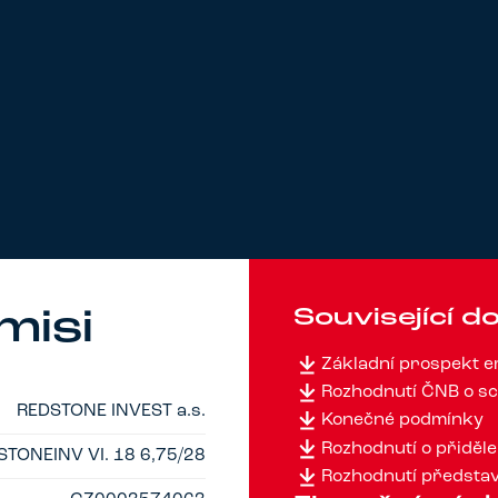
Související 
misi
Základní prospekt 
Rozhodnutí ČNB o sc
REDSTONE INVEST a.s.
Konečné podmínky
Rozhodnutí o přiděle
STONEINV VI. 18 6,75/28
Rozhodnutí představ