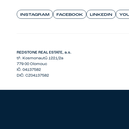
INSTAGRAM
FACEBOOK
LINKEDIN
YO
REDSTONE REAL ESTATE, a.s.
tř. Kosmonautů 1221/2a
779 00 Olomouc
IČ: 04137582
DIČ: CZ04137582