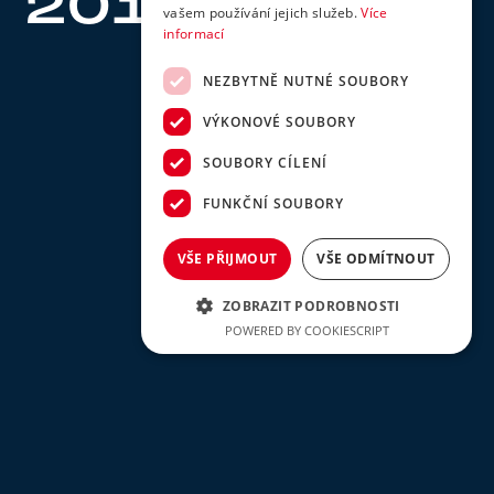
2015
202
5
vašem používání jejich služeb.
Více
informací
6
NEZBYTNĚ NUTNÉ SOUBORY
VÝKONOVÉ SOUBORY
SOUBORY CÍLENÍ
FUNKČNÍ SOUBORY
VŠE PŘIJMOUT
VŠE ODMÍTNOUT
ZOBRAZIT PODROBNOSTI
POWERED BY COOKIESCRIPT