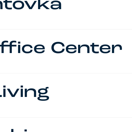
ntovka
ffice Center
iving