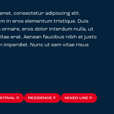
met, consectetur adipiscing elit.
m in eros elementum tristique. Duis
 ornare, eros dolor interdum nulla, ut
tae erat. Aenean faucibus nibh et justo
 imperdiet. Nunc ut sem vitae risus
STRIAL
REZIDENCE
MIXED-USE
STRIAL
REZIDENCE
MIXED-USE