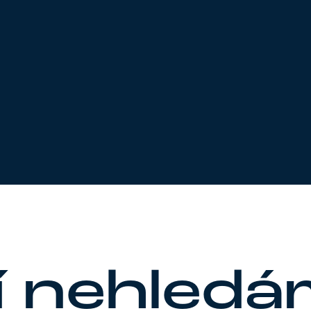
m
í nehledá