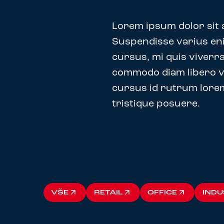
Lorem ipsum dolor sit a
Suspendisse varius eni
cursus, mi quis viverra
commodo diam libero vi
cursus id rutrum lorem
tristique posuere.
VŠE
RETAIL
OFFICE
INDU
VŠE
RETAIL
OFFICE
INDU