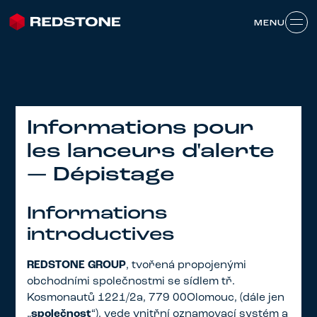
MENU
MENU
Informations pour
les lanceurs d'alerte
— Dépistage
Informations
introductives
REDSTONE GROUP
, tvořená propojenými
obchodními společnostmi se sídlem tř.
Kosmonautů 1221/2a, 779 00Olomouc, (dále jen
„
společnost
“), vede vnitřní oznamovací systém a