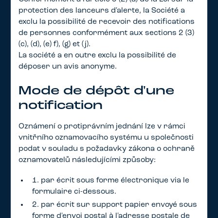
protection des lanceurs d'alerte, la Société a
exclu la possibilité de recevoir des notifications
de personnes conformément aux sections 2 (3)
(c), (d), (e) f), (g) et (j).
La société a en outre exclu la possibilité de
déposer un avis anonyme.
Mode de dépôt d'une
notification
Oznámení o protiprávním jednání lze v rámci
vnitřního oznamovacího systému u společnosti
podat v souladu s požadavky zákona o ochraně
oznamovatelů následujícími způsoby:
1. par écrit sous forme électronique via le
formulaire ci-dessous.
2. par écrit sur support papier envoyé sous
forme d'envoi postal à l'adresse postale de