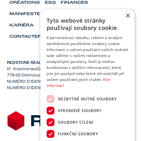
CRÉATIONS
ESG
FINANCES
×
MANIFESTE
VISIONNAIRES ET LEADERS
Tyto webové stránky
KARIÉRA
používají soubory cookie.
CONTACTER
K personalizaci obsahu, reklam a analýze
návštěvnosti používáme soubory cookie.
Informace o vašem používání našich stránek
také sdílíme s našimi reklamními a
analytickými partnery, kteří je mohou
REDSTONE REAL ESTATE, Inc.
kombinovat s dalšími informacemi, které
tř. Kosmonautů 1221/2a
jste jim poskytli nebo které shromáždili při
779 00 Olomouc
vašem používání jejich služeb.
Více
NUMÉRO D'IDENTIFICATION : 04137582
informací
NUMÉRO D'IDENTIFICATION FISCALE : CZ04137582
NEZBYTNĚ NUTNÉ SOUBORY
VÝKONOVÉ SOUBORY
SOUBORY CÍLENÍ
FUNKČNÍ SOUBORY