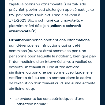
zajišťuje ochranu oznamovatelů na základě
právních povinností uložených společnosti jako
tzv. povinnému subjektu podle zákona č.
171/2023 Sb., o ochraně oznamovatelů, v
platném znění dále jen „
zákon o ochraně
oznamovatelů
“).
Oznámení
Annonce contient des informations
sur d'éventuelles infractions qui ont été
commises (ou vont être) commises par une
personne pour laquelle le notifiant, bien que par
l'intermédiaire d'un intermédiaire, a réalisé ou
exécute un travail ou une autre activité
similaire, ou par une personne avec laquelle le
notifiant a été ou est en contact dans le cadre
de l'exécution d'un travail ou d'une autre activité
similaire, et qui
a) présente les caractéristiques d'une
infraction pénale ;