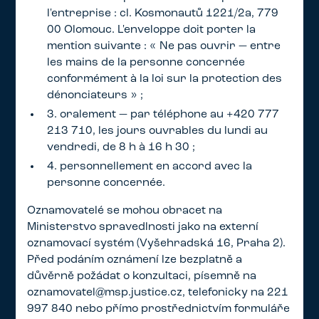
l'entreprise : cl. Kosmonautů 1221/2a, 779
00 Olomouc. L'enveloppe doit porter la
mention suivante : « Ne pas ouvrir — entre
les mains de la personne concernée
conformément à la loi sur la protection des
dénonciateurs » ;
3. oralement — par téléphone au +420 777
213 710, les jours ouvrables du lundi au
vendredi, de 8 h à 16 h 30 ;
4. personnellement en accord avec la
personne concernée.
Oznamovatelé se mohou obracet na
Ministerstvo spravedlnosti jako na externí
oznamovací systém (Vyšehradská 16, Praha 2).
Před podáním oznámení lze bezplatně a
důvěrně požádat o konzultaci, písemně na
oznamovatel@msp.justice.cz, telefonicky na 221
997 840 nebo přímo prostřednictvím formuláře