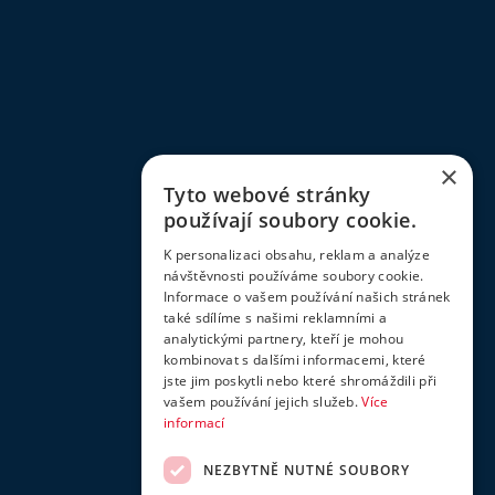
×
Tyto webové stránky
používají soubory cookie.
K personalizaci obsahu, reklam a analýze
návštěvnosti používáme soubory cookie.
Informace o vašem používání našich stránek
také sdílíme s našimi reklamními a
analytickými partnery, kteří je mohou
kombinovat s dalšími informacemi, které
jste jim poskytli nebo které shromáždili při
vašem používání jejich služeb.
Více
informací
NEZBYTNĚ NUTNÉ SOUBORY