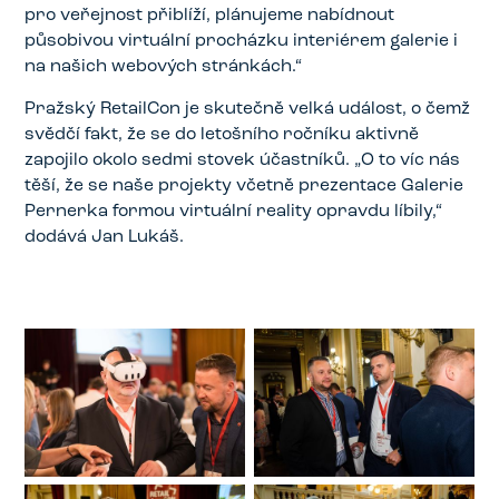
pro veřejnost přiblíží, plánujeme nabídnout
působivou virtuální procházku interiérem galerie i
na našich webových stránkách.“
Pražský RetailCon je skutečně velká událost, o čemž
svědčí fakt, že se do letošního ročníku aktivně
zapojilo okolo sedmi stovek účastníků. „O to víc nás
těší, že se naše projekty včetně prezentace Galerie
Pernerka formou virtuální reality opravdu líbily,“
dodává Jan Lukáš.