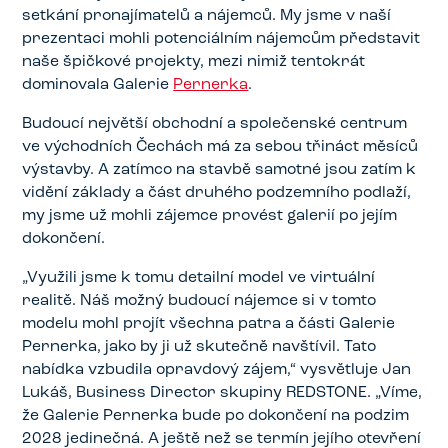
setkání pronajímatelů a nájemců. My jsme v naší
prezentaci mohli potenciálním nájemcům představit
naše špičkové projekty, mezi nimiž tentokrát
dominovala Galerie
Pernerka
.
Budoucí největší obchodní a společenské centrum
ve východních Čechách má za sebou třináct měsíců
výstavby. A zatímco na stavbě samotné jsou zatím k
vidění základy a část druhého podzemního podlaží,
my jsme už mohli zájemce provést galerií po jejím
dokončení.
„Využili jsme k tomu detailní model ve virtuální
realitě. Náš možný budoucí nájemce si v tomto
modelu mohl projít všechna patra a části Galerie
Pernerka, jako by ji už skutečně navštívil. Tato
nabídka vzbudila opravdový zájem,“ vysvětluje Jan
Lukáš, Business Director skupiny REDSTONE. „Víme,
že Galerie Pernerka bude po dokončení na podzim
2028 jedinečná. A ještě než se termín jejího otevření