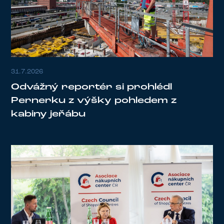
31.7.2026
Odvážný reportér si prohlédl
Pernerku z výšky pohledem z
kabiny jeřábu