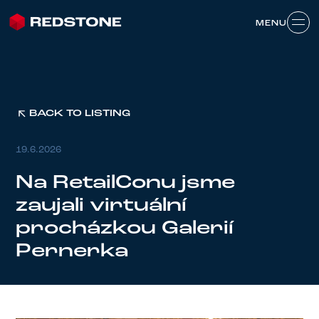
MENU
MENU
BACK TO LISTING
19.6.2026
Na RetailConu jsme
zaujali virtuální
procházkou Galerií
Pernerka