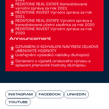
2022
REDSTONE REAL ESTATE Konsolidovaná
výroční zpráva za rok 2021
REDSTONE INVEST Výroční zpráva za rok
2021
REDSTONE REAL ESTATE Výroční zpráva a
konsolidovaná účetní závěrka za rok 2020
REDSTONE INVEST Výroční zpráva za rok
2020
Announcement
OZNÁMENÍ O SCHVÁLENÍ NAVÝŠENÍ CELKOVÉ
JMENOVITÉ HODNOTY
Uveřejnění výsledků nabídky dluhopisů
Oznámení o výplatě úrokového výnosu a
splacení jmenovité hodnoty dluhopisu
INSTAGRAM
FACEBOOK
LINKEDIN
YOUTUBE