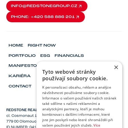
INFO@REDSTONEGROUP.CZ
INFO@REDSTONEGROUP.CZ
PHONE: +420 588 886 201
PHONE: +420 588 886 201
HOME
RIGHT NOW
PORTFOLIO
ESG
FINANCIALS
×
MANIFESTO
VISIONARY & LEADERS
Tyto webové stránky
KARIÉRA
používají soubory cookie.
CONTACT
K personalizaci obsahu, reklam a analýze
návštěvnosti používáme soubory cookie.
Informace o vašem používání našich stránek
také sdílíme s našimi reklamními a
analytickými partnery, kteří je mohou
REDSTONE REAL ESTATE, Inc.
kombinovat s dalšími informacemi, které
cl. Cosmonaut 1221/2a
jste jim poskytli nebo které shromáždili při
779 00 Olomouc
vašem používání jejich služeb.
Více
ID NUMBER: 04137582