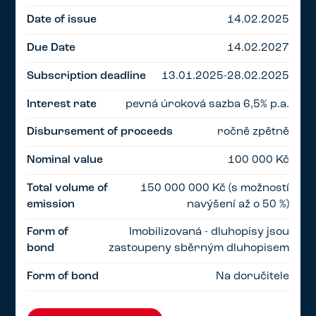
Date of issue
14.02.2025
Due Date
14.02.2027
Subscription deadline
13.01.2025-28.02.2025
Interest rate
pevná úroková sazba 6,5% p.a.
Disbursement of proceeds
ročně zpětně
Nominal value
100 000 Kč
Total volume of
150 000 000 Kč (s možností
emission
navýšení až o 50 %)
Form of
Imobilizovaná - dluhopisy jsou
bond
zastoupeny sběrným dluhopisem
Form of bond
Na doručitele