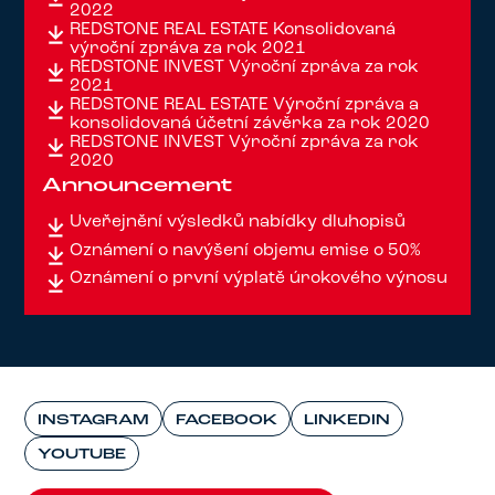
2022
REDSTONE REAL ESTATE Konsolidovaná
výroční zpráva za rok 2021
REDSTONE INVEST Výroční zpráva za rok
2021
REDSTONE REAL ESTATE Výroční zpráva a
konsolidovaná účetní závěrka za rok 2020
REDSTONE INVEST Výroční zpráva za rok
2020
Announcement
Uveřejnění výsledků nabídky dluhopisů
Oznámení o navýšení objemu emise o 50%
Oznámení o první výplatě úrokového výnosu
INSTAGRAM
FACEBOOK
LINKEDIN
YOUTUBE