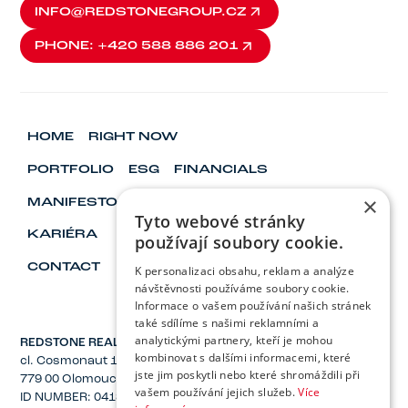
INFO@REDSTONEGROUP.CZ
INFO@REDSTONEGROUP.CZ
PHONE: +420 588 886 201
PHONE: +420 588 886 201
HOME
RIGHT NOW
PORTFOLIO
ESG
FINANCIALS
×
MANIFESTO
VISIONARY & LEADERS
Tyto webové stránky
KARIÉRA
používají soubory cookie.
CONTACT
K personalizaci obsahu, reklam a analýze
návštěvnosti používáme soubory cookie.
Informace o vašem používání našich stránek
také sdílíme s našimi reklamními a
analytickými partnery, kteří je mohou
REDSTONE REAL ESTATE, Inc.
kombinovat s dalšími informacemi, které
cl. Cosmonaut 1221/2a
jste jim poskytli nebo které shromáždili při
779 00 Olomouc
vašem používání jejich služeb.
Více
ID NUMBER: 04137582