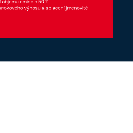
 objemu emise o 50 %
úrokového výnosu a splacení jmenovité