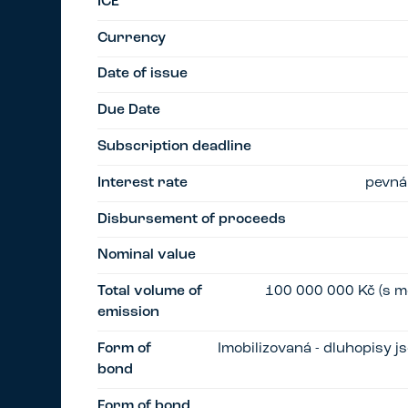
ICE
Currency
Date of issue
Due Date
Subscription deadline
Interest rate
pevná
Disbursement of proceeds
Nominal value
Total volume of
100 000 000 Kč (s m
emission
Form of
Imobilizovaná - dluhopisy 
bond
Form of bond