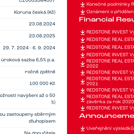
CZ0003564007
Konečné podmínky R
Oznámení o přidělení
Koruna česká (Kč)
Financial Res
23.08.2024
REDSTONE INVEST Vý
23.08.2025
REDSTONE REAL ESTA
REDSTONE REAL ESTA
29. 7. 2024 - 6. 9. 2024
REDSTONE INVEST Vý
 úroková sazba 6,5% p.a.
REDSTONE REAL ESTAT
2022
ročně zpětně
REDSTONE INVEST Vý
REDSTONE REAL ESTAT
100 000 Kč
2021
REDSTONE INVEST Vý
ožností navýšení až o 50
REDSTONE REAL ESTAT
závěrka za rok 202
%)
REDSTONE INVEST Vý
jsou zastoupeny sběrným
Announceme
dluhopisem
Uveřejnění výsledků
Na doručitele