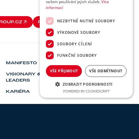
vašem používání jejich služeb.
Více
informací
NEZBYTNĚ NUTNÉ SOUBORY
ROUP.CZ
PHONE: +420 588 886 201
ROUP.CZ
PHONE: +420 588 886 201
VÝKONOVÉ SOUBORY
SOUBORY CÍLENÍ
FUNKČNÍ SOUBORY
MANIFESTO
CONTACT
VŠE PŘIJMOUT
VŠE ODMÍTNOUT
VISIONARY &
LEADERS
ZOBRAZIT PODROBNOSTI
POWERED BY COOKIESCRIPT
KARIÉRA