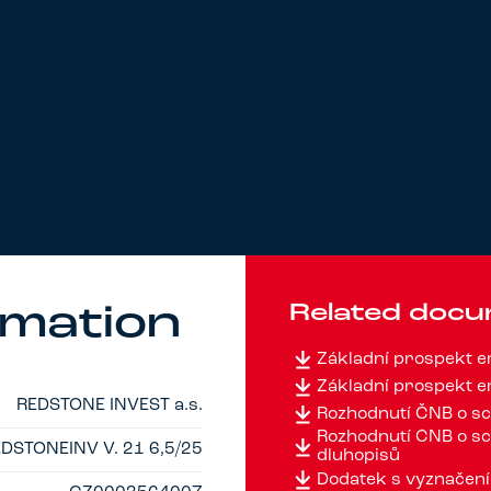
Related doc
rmation
Základní prospekt 
Základní prospekt 
REDSTONE INVEST a.s.
Rozhodnutí ČNB o sc
Rozhodnutí ČNB o sc
DSTONEINV V. 21 6,5/25
dluhopisů
Dodatek s vyznačení