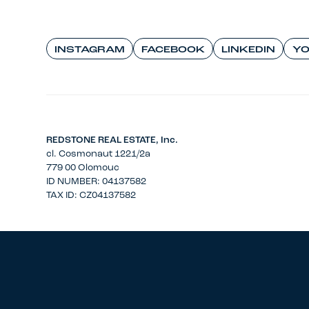
INSTAGRAM
FACEBOOK
LINKEDIN
YO
REDSTONE REAL ESTATE, Inc.
cl. Cosmonaut 1221/2a
779 00 Olomouc
ID NUMBER: 04137582
TAX ID: CZ04137582