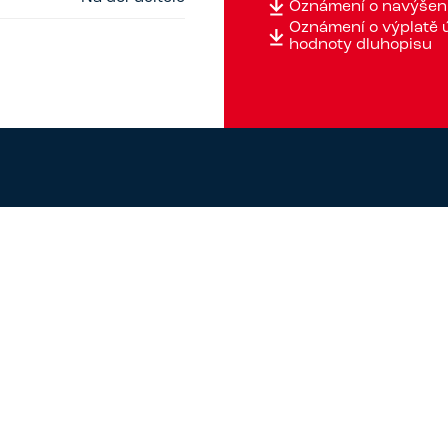
Oznámení o navýšení
Oznámení o výplatě 
hodnoty dluhopisu