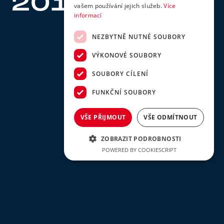
2015
202
5
vašem používání jejich služeb.
Více
informací
6
NEZBYTNĚ NUTNÉ SOUBORY
VÝKONOVÉ SOUBORY
SOUBORY CÍLENÍ
FUNKČNÍ SOUBORY
VŠE PŘIJMOUT
VŠE ODMÍTNOUT
ZOBRAZIT PODROBNOSTI
POWERED BY COOKIESCRIPT