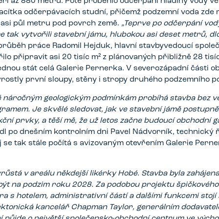
í až 880 metrů. Poté proběhlo odčerpání hladiny vody ve 
acítka odčerpávacích studní, přičemž podzemní voda zde 
 asi půl metru pod povrch země.
„Teprve po odčerpání vody
e tak vytvořili stavební jámu, hlubokou asi deset metrů, d
průběh práce Radomil Hejduk, hlavní stavbyvedoucí spole
lo připravit asi 20 tisíc m² z plánovaných přibližně 28 tis
ednou stát celá Galerie Pernerka. V severozápadní části ob
vyrostly první sloupy, stěny i stropy druhého podzemního po
 náročným geologickým podmínkám probíhá stavba bez vět
amem. Je skvělé sledovat, jak ve stavební jámě postupně 
ní prvky, a těší mě, že už letos začne budoucí obchodní ga
l po dnešním kontrolním dni Pavel Nádvorník, technický ř
 se tak stále počítá s avizovaným otevřením Galerie Pern
růstá v areálu někdejší likérky Hobé. Stavba byla zahájen
být na podzim roku 2028. Za podobou projektu špičkového
a s hotelem, administrativní částí a dalšími funkcemi sto
ektonická kancelář Chapman Taylor, generálním dodavatel
í půjde o největší společensko-obchodní centrum ve vých