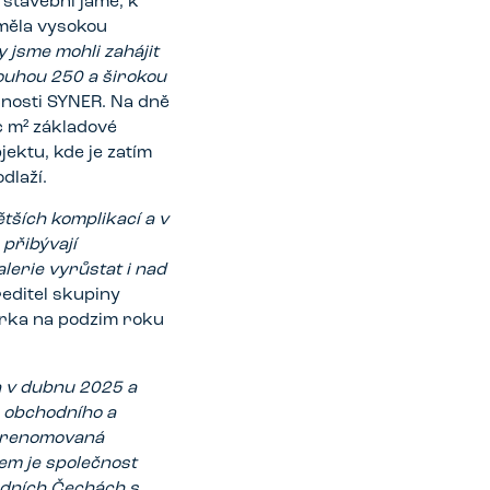
stavební jámě, k
měla vysokou
 jsme mohli zahájit
louhou 250 a širokou
čnosti SYNER. Na dně
íc m² základové
jektu, kde je zatím
dlaží.
ších komplikací a v
přibývají
lerie vyrůstat i nad
editel skupiny
erka na podzim roku
a v dubnu 2025 a
 obchodního a
jí renomovaná
em je společnost
odních Čechách s