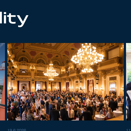
lity
19.6.2026
11