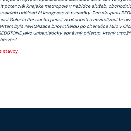
it potenciál krajské metropole v nabídce služeb, obchodní
ských událostí či kongresové turistiky. Pro skupinu RED
ení Galerie Pernerka první zkušeností s revitalizací brown
ktem byla revitalizace brownfieldu po chemičce Milo v Olom
REDSTONE jako urbanisticky správný přístup, který umožň
ušťování.
 stavby.