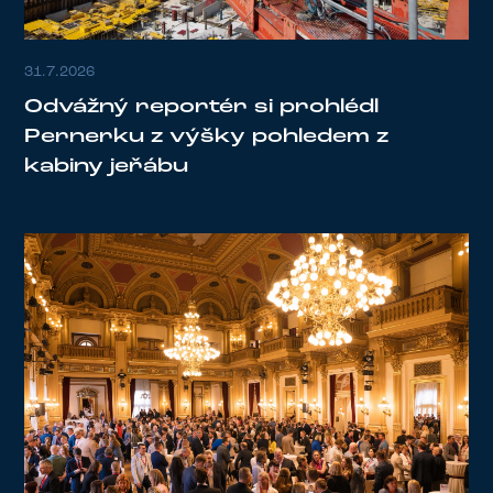
31.7.2026
Odvážný reportér si prohlédl
Pernerku z výšky pohledem z
kabiny jeřábu