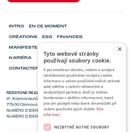
TÉL. : +420 588 886 201
INTRO
EN CE MOMENT
CRÉATIONS
ESG
FINANCES
×
MANIFESTE
VISIONNAIRES ET LEADERS
Tyto webové stránky
KARIÉRA
používají soubory cookie.
CONTACTER
K personalizaci obsahu, reklam a analýze
návštěvnosti používáme soubory cookie.
Informace o vašem používání našich stránek
také sdílíme s našimi reklamními a
analytickými partnery, kteří je mohou
REDSTONE REAL ESTATE, Inc.
kombinovat s dalšími informacemi, které
tř. Kosmonautů 1221/2a
jste jim poskytli nebo které shromáždili při
779 00 Olomouc
vašem používání jejich služeb.
Více
NUMÉRO D'IDENTIFICATION : 04137582
informací
NUMÉRO D'IDENTIFICATION FISCALE : CZ04137582
NEZBYTNĚ NUTNÉ SOUBORY