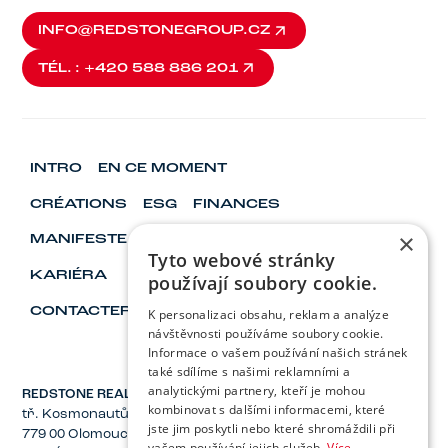
INFO@REDSTONEGROUP.CZ
INFO@REDSTONEGROUP.CZ
TÉL. : +420 588 886 201
TÉL. : +420 588 886 201
INTRO
EN CE MOMENT
CRÉATIONS
ESG
FINANCES
×
MANIFESTE
VISIONNAIRES ET LEADERS
Tyto webové stránky
KARIÉRA
používají soubory cookie.
CONTACTER
K personalizaci obsahu, reklam a analýze
návštěvnosti používáme soubory cookie.
Informace o vašem používání našich stránek
také sdílíme s našimi reklamními a
analytickými partnery, kteří je mohou
REDSTONE REAL ESTATE, Inc.
kombinovat s dalšími informacemi, které
tř. Kosmonautů 1221/2a
jste jim poskytli nebo které shromáždili při
779 00 Olomouc
vašem používání jejich služeb.
Více