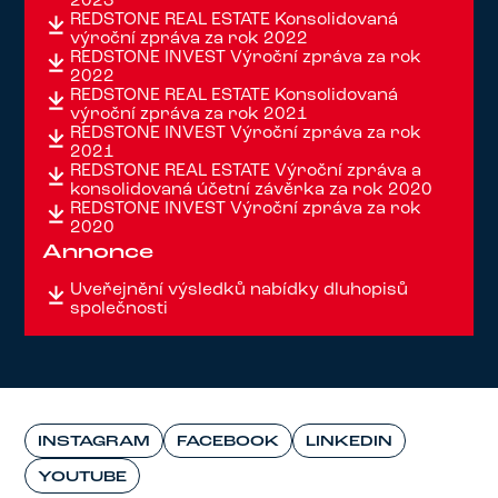
2023
REDSTONE REAL ESTATE Konsolidovaná
výroční zpráva za rok 2022
REDSTONE INVEST Výroční zpráva za rok
2022
REDSTONE REAL ESTATE Konsolidovaná
výroční zpráva za rok 2021
REDSTONE INVEST Výroční zpráva za rok
2021
REDSTONE REAL ESTATE Výroční zpráva a
konsolidovaná účetní závěrka za rok 2020
REDSTONE INVEST Výroční zpráva za rok
2020
Annonce
Uveřejnění výsledků nabídky dluhopisů
společnosti
INSTAGRAM
FACEBOOK
LINKEDIN
YOUTUBE