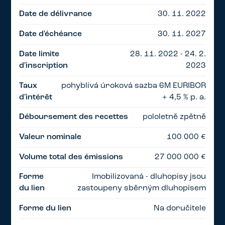
Date de délivrance
30. 11. 2022
Date d'échéance
30. 11. 2027
Date limite
28. 11. 2022 - 24. 2.
d'inscription
2023
Taux
pohyblivá úroková sazba 6M EURIBOR
d'intérêt
+ 4,5 % p. a.
Déboursement des recettes
pololetně zpětně
Valeur nominale
100 000 €
Volume total des émissions
27 000 000 €
Forme
Imobilizovaná - dluhopisy jsou
du lien
zastoupeny sběrným dluhopisem
Forme du lien
Na doručitele