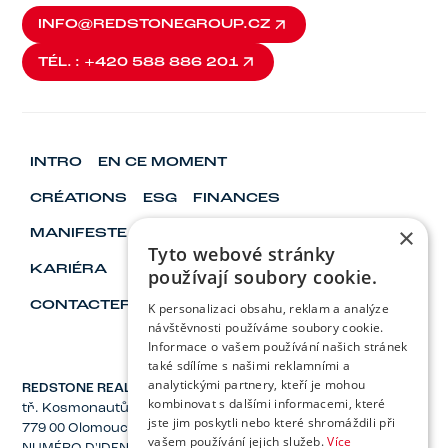
INFO@REDSTONEGROUP.CZ
INFO@REDSTONEGROUP.CZ
TÉL. : +420 588 886 201
TÉL. : +420 588 886 201
INTRO
EN CE MOMENT
CRÉATIONS
ESG
FINANCES
×
MANIFESTE
VISIONNAIRES ET LEADERS
Tyto webové stránky
KARIÉRA
používají soubory cookie.
CONTACTER
K personalizaci obsahu, reklam a analýze
návštěvnosti používáme soubory cookie.
Informace o vašem používání našich stránek
také sdílíme s našimi reklamními a
analytickými partnery, kteří je mohou
REDSTONE REAL ESTATE, Inc.
kombinovat s dalšími informacemi, které
tř. Kosmonautů 1221/2a
jste jim poskytli nebo které shromáždili při
779 00 Olomouc
vašem používání jejich služeb.
Více