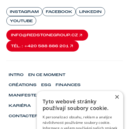
INSTAGRAM
FACEBOOK
LINKEDIN
YOUTUBE
INFO@REDSTONEGROUP.CZ
INFO@REDSTONEGROUP.CZ
TÉL. : +420 588 886 201
TÉL. : +420 588 886 201
INTRO
EN CE MOMENT
CRÉATIONS
ESG
FINANCES
×
MANIFESTE
VISIONNAIRES ET LEADERS
Tyto webové stránky
KARIÉRA
používají soubory cookie.
CONTACTER
K personalizaci obsahu, reklam a analýze
návštěvnosti používáme soubory cookie.
Informace o vašem používání našich stránek