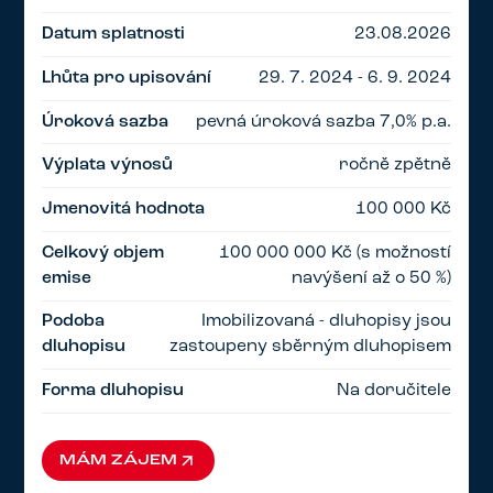
Datum splatnosti
23.08.2026
Lhůta pro upisování
29. 7. 2024 - 6. 9. 2024
Úroková sazba
pevná úroková sazba 7,0% p.a.
Výplata výnosů
ročně zpětně
Jmenovitá hodnota
100 000 Kč
Celkový objem
100 000 000 Kč (s možností
emise
navýšení až o 50 %)
Podoba
Imobilizovaná - dluhopisy jsou
dluhopisu
zastoupeny sběrným dluhopisem
Forma dluhopisu
Na doručitele
MÁM ZÁJEM
MÁM ZÁJEM