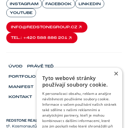
INSTAGRAM
FACEBOOK
LINKEDIN
YOUTUBE
INFO@REDSTONEGROUP.CZ
INFO@REDSTONEGROUP.CZ
TEL.: +420 588 886 201
TEL.: +420 588 886 201
ÚVOD
PRÁVĚ TEĎ
×
Tyto webové stránky
PORTFOLIO
ESG
FINANCE
používají soubory cookie.
MANIFEST
VIZIONÁŘ & LÍDŘI
KARIÉRA
K personalizaci obsahu, reklam a analýze
KONTAKT
návštěvnosti používáme soubory cookie.
Informace o vašem používání našich stránek
také sdílíme s našimi reklamními a
analytickými partnery, kteří je mohou
kombinovat s dalšími informacemi, které
REDSTONE REAL ESTATE, a.s.
jste jim poskytli nebo které shromáždili při
tř. Kosmonautů 1221/2a