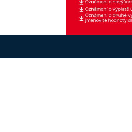
Oznámení o navýšení
Oznámení o výplatě
Oznámení o druhé vý
jmenovité hodnoty d