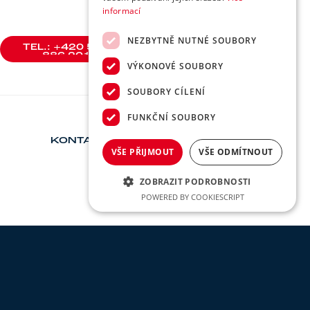
informací
NEZBYTNĚ NUTNÉ SOUBORY
TEL.: +420 588
886 201
TEL.: +420 588
VÝKONOVÉ SOUBORY
886 201
SOUBORY CÍLENÍ
FUNKČNÍ SOUBORY
KONTAKT
VŠE PŘIJMOUT
VŠE ODMÍTNOUT
ZOBRAZIT PODROBNOSTI
POWERED BY COOKIESCRIPT