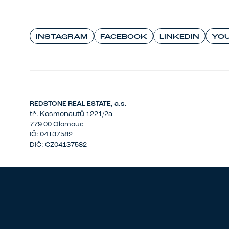
INSTAGRAM
FACEBOOK
LINKEDIN
YO
REDSTONE REAL ESTATE, a.s.
tř. Kosmonautů 1221/2a
779 00 Olomouc
IČ: 04137582
DIČ: CZ04137582