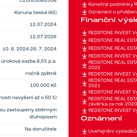
CZ0003562506
Konečné podmínky R
Oznámení o přidělení
Koruna česká (Kč)
Finanční výs
12.07.2024
REDSTONE INVEST Vý
12.07.2026
REDSTONE REAL ESTA
REDSTONE REAL ESTA
10. 6. 2024-26. 7. 2024
REDSTONE INVEST Vý
 úroková sazba 8,5% p.a.
REDSTONE REAL ESTAT
2022
ročně zpětně
REDSTONE INVEST Vý
REDSTONE REAL ESTAT
100 000 Kč
2021
REDSTONE INVEST Vý
ostí navýšení až o 50 %)
REDSTONE REAL ESTAT
závěrka za rok 202
jsou zastoupeny sběrným
REDSTONE INVEST Vý
dluhopisem
Oznámení
Na doručitele
Uveřejnění výsledků