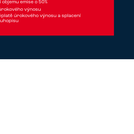
 objemu emise o 50%
 úrokového výnosu
platě úrokového výnosu a splacení
luhopisu