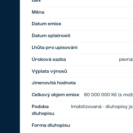
ISIN
Měna
Datum emise
Datum splatnosti
Lhůta pro upisování
Úroková sazba
pevná
Výplata výnosů
Jmenovitá hodnota
Celkový objem emise
80 000 000 Kč (s možn
Podoba
Imobilizovaná - dluhopisy 
dluhopisu
Forma dluhopisu