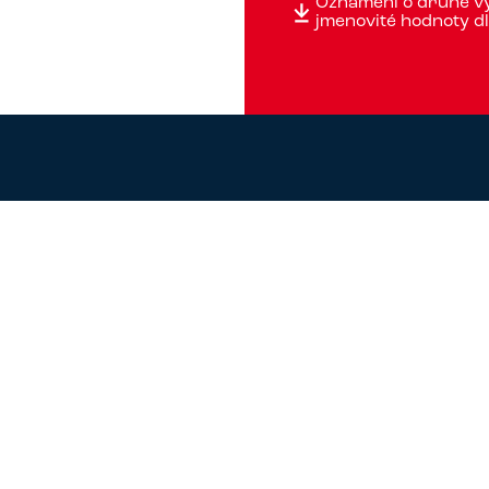
Oznámení o druhé vý
jmenovité hodnoty d