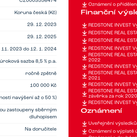
CZ0003556474
Oznámení o přidělení
Finanční výs
Koruna česká (Kč)
29. 12. 2023
REDSTONE INVEST Vý
REDSTONE REAL ESTA
29. 12. 2025
REDSTONE REAL ESTA
REDSTONE INVEST Vý
 11. 2023 do 12. 1. 2024
REDSTONE REAL ESTAT
2022
úroková sazba 8,5 % p.a.
REDSTONE INVEST Vý
REDSTONE REAL ESTAT
ročně zpětně
2021
REDSTONE INVEST Vý
100 000 Kč
REDSTONE REAL ESTAT
závěrka za rok 202
ostí navýšení až o 50 %)
REDSTONE INVEST Vý
Oznámení
jsou zastoupeny sběrným
dluhopisem
Uveřejnění výsledků
Na doručitele
Oznámení o výplatě