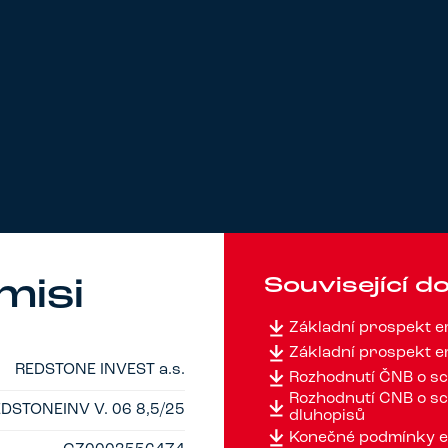
Související 
misi
Základní prospekt 
Základní prospekt 
REDSTONE INVEST a.s.
Rozhodnutí ČNB o sc
Rozhodnutí ČNB o sc
DSTONEINV V. 06 8,5/25
dluhopisů
Konečné podmínky e