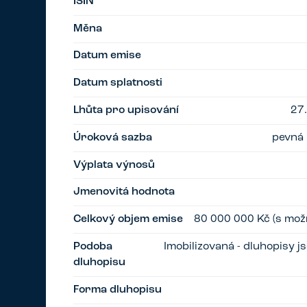
ISIN
Měna
Datum emise
Datum splatnosti
Lhůta pro upisování
27.
Úroková sazba
pevná 
Výplata výnosů
Jmenovitá hodnota
Celkový objem emise
80 000 000 Kč (s možn
Podoba
Imobilizovaná - dluhopisy 
dluhopisu
Forma dluhopisu