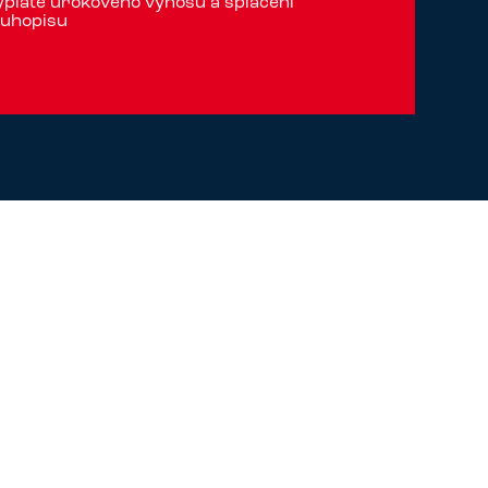
platě úrokového výnosu a splacení
luhopisu