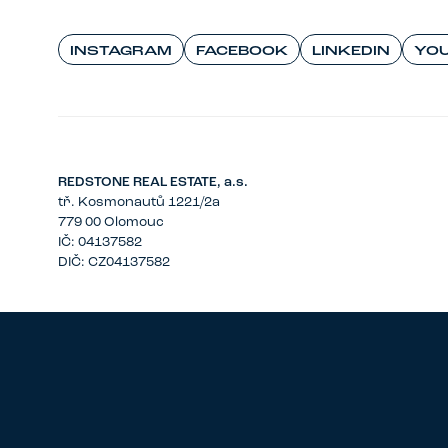
INSTAGRAM
FACEBOOK
LINKEDIN
YO
REDSTONE REAL ESTATE, a.s.
tř. Kosmonautů 1221/2a
779 00 Olomouc
IČ: 04137582
DIČ: CZ04137582