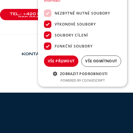
informací
NEZBYTNĚ NUTNÉ SOUBORY
TEL.: +420 588
886 201
TEL.: +420 588
VÝKONOVÉ SOUBORY
886 201
SOUBORY CÍLENÍ
FUNKČNÍ SOUBORY
KONTAKT
VŠE PŘIJMOUT
VŠE ODMÍTNOUT
ZOBRAZIT PODROBNOSTI
POWERED BY COOKIESCRIPT