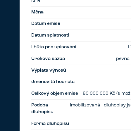
ISIN
Měna
Datum emise
Datum splatnosti
Lhůta pro upisování
1
Úroková sazba
pevná 
Výplata výnosů
Jmenovitá hodnota
Celkový objem emise
80 000 000 Kč (s možn
Podoba
Imobilizovaná - dluhopisy 
dluhopisu
Forma dluhopisu