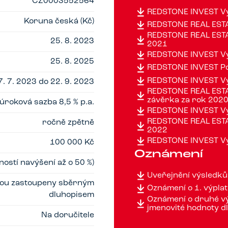
CZ0003552564
REDSTONE INVEST Vý
Koruna česká (Kč)
REDSTONE REAL ESTA
REDSTONE REAL ESTAT
25. 8. 2023
2021
REDSTONE INVEST Vý
25. 8. 2025
REDSTONE INVEST Po
REDSTONE INVEST Vý
7. 7. 2023 do 22. 9. 2023
REDSTONE REAL ESTAT
závěrka za rok 202
úroková sazba 8,5 % p.a.
REDSTONE INVEST Vý
REDSTONE REAL ESTAT
ročně zpětně
2022
REDSTONE INVEST Vý
100 000 Kč
Oznámení
ostí navýšení až o 50 %)
Uveřejnění výsledků
jsou zastoupeny sběrným
Oznámení o 1. výpla
dluhopisem
Oznámení o druhé vý
jmenovité hodnoty d
Na doručitele