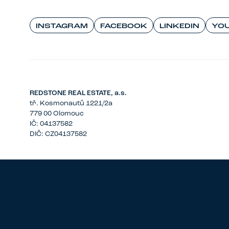
INSTAGRAM
FACEBOOK
LINKEDIN
YO
REDSTONE REAL ESTATE, a.s.
tř. Kosmonautů 1221/2a
779 00 Olomouc
IČ: 04137582
DIČ: CZ04137582