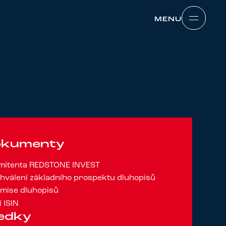
MENU
MENU
dokumenty
emitenta REDSTONE INVEST
hválení základního prospektu dluhopisů
mise dluhopisů
 ISIN
ledky