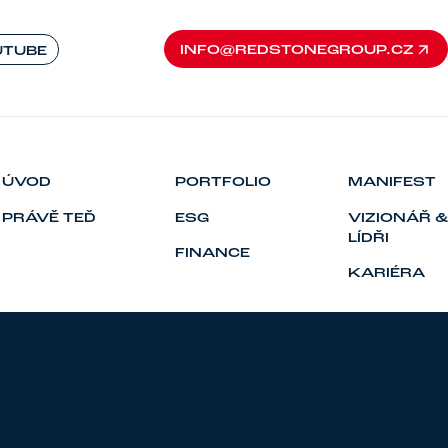
INFO@REDSTONEGROUP.CZ
UTUBE
INFO@REDSTONEGROUP.CZ
ÚVOD
PORTFOLIO
MANIFEST
PRÁVĚ TEĎ
ESG
VIZIONÁŘ &
LÍDŘI
FINANCE
KARIÉRA