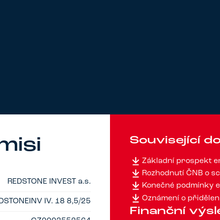
Související 
misi
Základní prospekt 
Rozhodnutí ČNB o sc
REDSTONE INVEST a.s.
Konečné podmínky e
Oznámení o přidělení
DSTONEINV IV. 18 8,5/25
Finanční výs