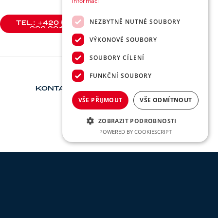
informací
NEZBYTNĚ NUTNÉ SOUBORY
TEL.: +420 588
886 201
TEL.: +420 588
VÝKONOVÉ SOUBORY
886 201
SOUBORY CÍLENÍ
FUNKČNÍ SOUBORY
KONTAKT
VŠE PŘIJMOUT
VŠE ODMÍTNOUT
ZOBRAZIT PODROBNOSTI
POWERED BY COOKIESCRIPT