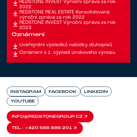
REDSTONE INVEST Výroční zpráva za rok
2022
REDSTONE REAL ESTATE Konsolidovaná
výroční zpráva za rok 2022
REDSTONE INVEST Výroční zpráva za rok
2023
Oznámení
Uveřejnění výsledků nabídky dluhopisů
Oznámení o 1. výplatě úrokového výnosu
INSTAGRAM
FACEBOOK
LINKEDIN
YOUTUBE
INFO@REDSTONEGROUP.CZ
INFO@REDSTONEGROUP.CZ
TEL.: +420 588 886 201
TEL.: +420 588 886 201