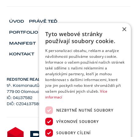
ÚVOD
PRÁVĚ TEĎ
×
Tyto webové stránky
PORTFOLIO
ESG
FINANCE
používají soubory cookie.
MANIFEST
VIZIONÁŘ & LÍDŘI
KARIÉRA
K personalizaci obsahu, reklam a analýze
KONTAKT
návštěvnosti používáme soubory cookie.
Informace o vašem používání našich stránek
také sdílíme s našimi reklamními a
analytickými partnery, kteří je mohou
kombinovat s dalšími informacemi, které
REDSTONE REAL ESTATE, a.s.
jste jim poskytli nebo které shromáždili při
tř. Kosmonautů 1221/2a
vašem používání jejich služeb.
Více
779 00 Olomouc
informací
IČ: 04137582
DIČ: CZ04137582
NEZBYTNĚ NUTNÉ SOUBORY
VÝKONOVÉ SOUBORY
SOUBORY CÍLENÍ