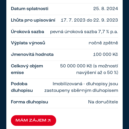
Datum splatnosti
25. 8. 2024
Lhůta pro upisování
17. 7. 2023 do 22. 9. 2023
Úroková sazba
pevná úroková sazba 7,7 % p.a.
Výplata výnosů
ročně zpětně
Jmenovitá hodnota
100 000 Kč
Celkový objem
50 000 000 Kč (s možností
emise
navýšení až o 50 %)
Podoba
Imobilizovaná - dluhopisy jsou
dluhopisu
zastoupeny sběrným dluhopisem
Forma dluhopisu
Na doručitele
MÁM ZÁJEM
MÁM ZÁJEM