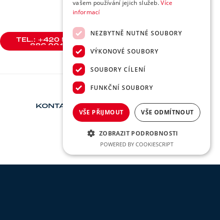
vašem používání jejich služeb.
Více
informací
NEZBYTNĚ NUTNÉ SOUBORY
TEL.: +420 588
886 201
VÝKONOVÉ SOUBORY
TEL.: +420 588
886 201
SOUBORY CÍLENÍ
FUNKČNÍ SOUBORY
KONTAKT
VŠE PŘIJMOUT
VŠE ODMÍTNOUT
ZOBRAZIT PODROBNOSTI
POWERED BY COOKIESCRIPT