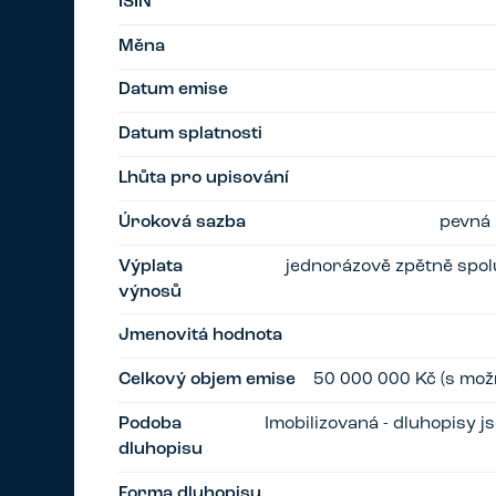
ISIN
Měna
Datum emise
Datum splatnosti
Lhůta pro upisování
Úroková sazba
pevná 
Výplata
jednorázově zpětně spol
výnosů
Jmenovitá hodnota
Celkový objem emise
50 000 000 Kč (s možn
Podoba
Imobilizovaná - dluhopisy 
dluhopisu
Forma dluhopisu